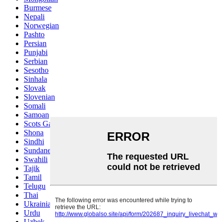
Burmese
Nepali
Norwegian
Pashto
Persian
Punjabi
Serbian
Sesotho
Sinhala
Slovak
Slovenian
Somali
Samoan
Scots Gaelic
Shona
Sindhi
Sundanese
Swahili
Tajik
Tamil
Telugu
Thai
Ukrainian
Urdu
Uzbek