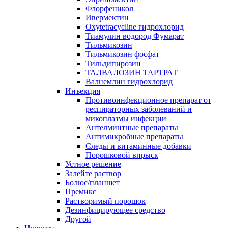
Флорфеникол
Ивермектин
Oxytetracycline гидрохлорид
Тиамулин водород Фумарат
Тильмикозин
Тильмикозин фосфат
Тильдипирозин
ТАЛВАЛОЗИН ТАРТРАТ
Валнемлин гидрохлорид
Инъекция
Противоинфекционное препарат от
респираторных заболеваний и
микоплазмы инфекции
Антелминтные препараты
Антимикробные препараты
Следы и витаминные добавки
Порошковой впрыск
Устное решение
Залейте раствор
Болюс/планшет
Премикс
Растворимый порошок
Дезинфицирующее средство
Другой