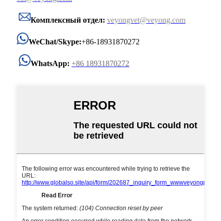
Комплексный отдел:
veyongvet@veyong.com
WeChat/Skype:
+86-18931870272
WhatsApp:
+86 18931870272