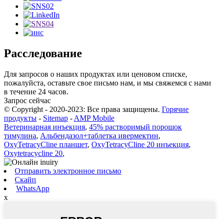
Расследование
Для запросов о наших продуктах или ценовом списке,
пожалуйста, оставьте свое письмо нам, и мы свяжемся с нами
в течение 24 часов.
Запрос сейчас
© Copyright - 2020-2023: Все права защищены.
Горячие
продукты
-
Sitemap
-
AMP Mobile
Ветеринарная инъекция
,
45% растворимый порошок
тимулина
,
Альбендазол+таблетка ивермектин
,
OxyTetracyCline планшет
,
OxyTetracyCline 20 инъекция
,
Oxytetracycline 20
,
Отправить электронное письмо
Скайп
WhatsApp
x