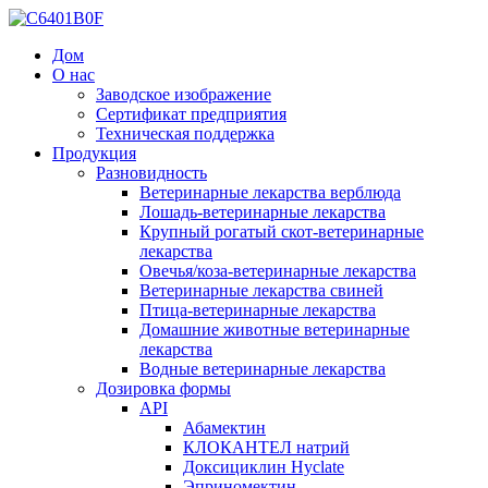
Дом
О нас
Заводское изображение
Сертификат предприятия
Техническая поддержка
Продукция
Разновидность
Ветеринарные лекарства верблюда
Лошадь-ветеринарные лекарства
Крупный рогатый скот-ветеринарные
лекарства
Овечья/коза-ветеринарные лекарства
Ветеринарные лекарства свиней
Птица-ветеринарные лекарства
Домашние животные ветеринарные
лекарства
Водные ветеринарные лекарства
Дозировка формы
API
Абамектин
КЛОКАНТЕЛ натрий
Доксициклин Hyclate
Эприномектин