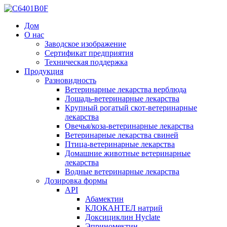
Дом
О нас
Заводское изображение
Сертификат предприятия
Техническая поддержка
Продукция
Разновидность
Ветеринарные лекарства верблюда
Лошадь-ветеринарные лекарства
Крупный рогатый скот-ветеринарные
лекарства
Овечья/коза-ветеринарные лекарства
Ветеринарные лекарства свиней
Птица-ветеринарные лекарства
Домашние животные ветеринарные
лекарства
Водные ветеринарные лекарства
Дозировка формы
API
Абамектин
КЛОКАНТЕЛ натрий
Доксициклин Hyclate
Эприномектин