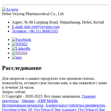
Hebei Veyong Pharmaceutical Co., Ltd.
Адрес: № 68 Ganjiang Road, Shijiazhuang, Hebei, Китай
E-mail: info-vet@veyong.com
Телефон: +86 311 86065103
Расследование
Для запросов о наших продуктах или ценовом списке,
пожалуйста, оставьте свое письмо нам, и мы свяжемся с нами
в течение 24 часов.
Запрос сейчас
© Copyright - 2020-2023: Все права защищены.
Горячие
продукты
-
Sitemap
-
AMP Mobile
Ветеринарная инъекция
,
Альбендазол+таблетка ивермектин
,
Oxytetracycline 20
,
OxyTetracyCline планшет
,
OxyTetracyCline