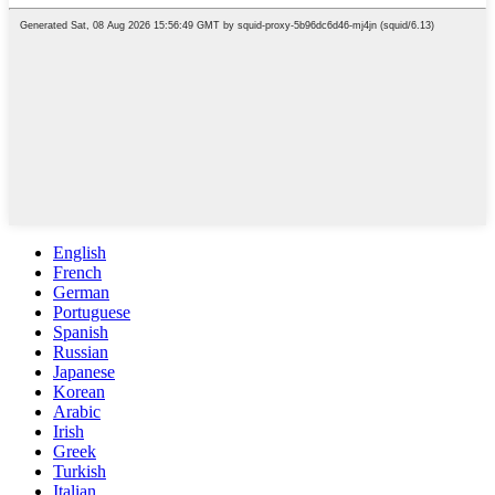
English
French
German
Portuguese
Spanish
Russian
Japanese
Korean
Arabic
Irish
Greek
Turkish
Italian