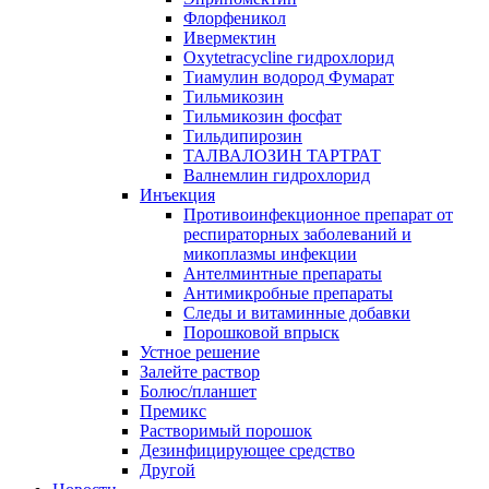
Флорфеникол
Ивермектин
Oxytetracycline гидрохлорид
Тиамулин водород Фумарат
Тильмикозин
Тильмикозин фосфат
Тильдипирозин
ТАЛВАЛОЗИН ТАРТРАТ
Валнемлин гидрохлорид
Инъекция
Противоинфекционное препарат от
респираторных заболеваний и
микоплазмы инфекции
Антелминтные препараты
Антимикробные препараты
Следы и витаминные добавки
Порошковой впрыск
Устное решение
Залейте раствор
Болюс/планшет
Премикс
Растворимый порошок
Дезинфицирующее средство
Другой