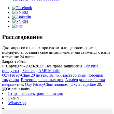
Расследование
Для запросов о наших продуктах или ценовом списке,
пожалуйста, оставьте свое письмо нам, и мы свяжемся с нами
в течение 24 часов.
Запрос сейчас
© Copyright - 2020-2023: Все права защищены.
Горячие
продукты
-
Sitemap
-
AMP Mobile
OxyTetracyCline 20 инъекция
,
45% растворимый порошок
тимулина
,
Ветеринарная инъекция
,
Альбендазол+таблетка
ивермектин
,
OxyTetracyCline планшет
,
Oxytetracycline 20
,
Отправить электронное письмо
Скайп
WhatsApp
x