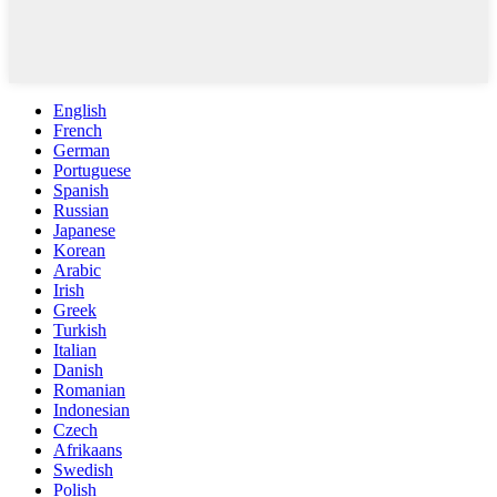
English
French
German
Portuguese
Spanish
Russian
Japanese
Korean
Arabic
Irish
Greek
Turkish
Italian
Danish
Romanian
Indonesian
Czech
Afrikaans
Swedish
Polish