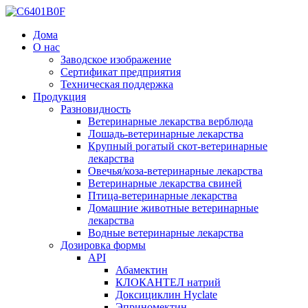
Дома
О нас
Заводское изображение
Сертификат предприятия
Техническая поддержка
Продукция
Разновидность
Ветеринарные лекарства верблюда
Лошадь-ветеринарные лекарства
Крупный рогатый скот-ветеринарные
лекарства
Овечья/коза-ветеринарные лекарства
Ветеринарные лекарства свиней
Птица-ветеринарные лекарства
Домашние животные ветеринарные
лекарства
Водные ветеринарные лекарства
Дозировка формы
API
Абамектин
КЛОКАНТЕЛ натрий
Доксициклин Hyclate
Эприномектин