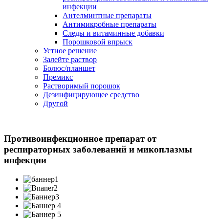
инфекции
Антелминтные препараты
Антимикробные препараты
Следы и витаминные добавки
Порошковой впрыск
Устное решение
Залейте раствор
Болюс/планшет
Премикс
Растворимый порошок
Дезинфицирующее средство
Другой
Противоинфекционное препарат от
респираторных заболеваний и микоплазмы
инфекции