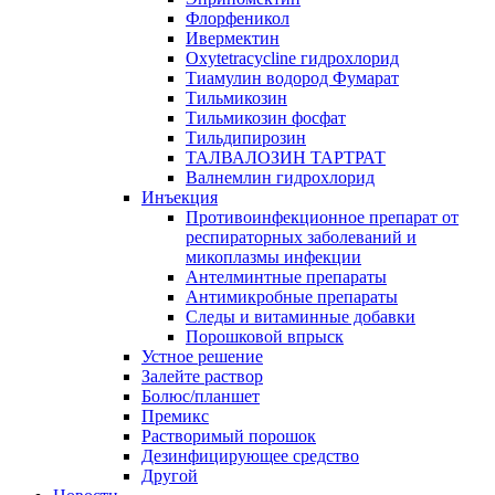
Флорфеникол
Ивермектин
Oxytetracycline гидрохлорид
Тиамулин водород Фумарат
Тильмикозин
Тильмикозин фосфат
Тильдипирозин
ТАЛВАЛОЗИН ТАРТРАТ
Валнемлин гидрохлорид
Инъекция
Противоинфекционное препарат от
респираторных заболеваний и
микоплазмы инфекции
Антелминтные препараты
Антимикробные препараты
Следы и витаминные добавки
Порошковой впрыск
Устное решение
Залейте раствор
Болюс/планшет
Премикс
Растворимый порошок
Дезинфицирующее средство
Другой