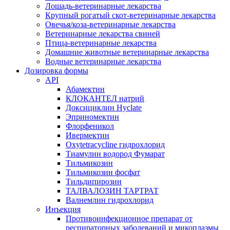
Лошадь-ветеринарные лекарства
Крупный рогатый скот-ветеринарные лекарства
Овечья/коза-ветеринарные лекарства
Ветеринарные лекарства свиней
Птица-ветеринарные лекарства
Домашние животные ветеринарные лекарства
Водные ветеринарные лекарства
Дозировка формы
API
Абамектин
КЛОКАНТЕЛ натрий
Доксициклин Hyclate
Эприномектин
Флорфеникол
Ивермектин
Oxytetracycline гидрохлорид
Тиамулин водород Фумарат
Тильмикозин
Тильмикозин фосфат
Тильдипирозин
ТАЛВАЛОЗИН ТАРТРАТ
Валнемлин гидрохлорид
Инъекция
Противоинфекционное препарат от
респираторных заболеваний и микоплазмы