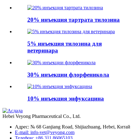
20% инъекция тартрата тилозина
5% инъекция тилозина для
ветеринара
30% инъекции флорфеникола
10% инъекция энфуксацина
Hebei Veyong Pharmaceutical Co., Ltd.
Адрес: № 68 Ganjiang Road, Shijiazhuang, Hebei, Китай
E-mail: info-vet@veyong.com
Телефон: +86 311 86065103