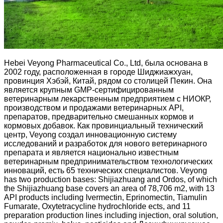
Hebei Veyong Pharmaceutical Co., Ltd, была основана в
2002 году, расположенная в городе Шиджиажхуан,
провинция Хэбэй, Китай, рядом со столицей Пекин. Она
является крупным GMP-сертифицированным
ветеринарным лекарственным предприятием с НИОКР,
производством и продажами ветеринарных API,
препаратов, предварительно смешанных кормов и
кормовых добавок. Как провинциальный технический
центр, Veyong создал инновационную систему
исследований и разработок для нового ветеринарного
препарата и является национально известным
ветеринарным предпринимательством технологических
инноваций, есть 65 технических специалистов. Veyong
has two production bases: Shijiazhuang and Ordos, of which
the Shijiazhuang base covers an area of ​​78,706 m2, with 13
API products including Ivermectin, Eprinomectin, Tiamulin
Fumarate, Oxytetracycline hydrochloride ects, and 11
preparation production lines including injection, oral solution,