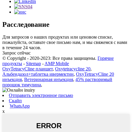
Расследование
Для запросов о наших продуктах или ценовом списке,
пожалуйста, оставьте свое письмо нам, и мы свяжемся с нами
в течение 24 часов.
Запрос сейчас
© Copyright - 2020-2023: Все права защищены.
Горячие
продукты
-
Sitemap
-
AMP Mobile
OxyTetracyCline планшет
,
Oxytetracycline 20
,
Альбендазол+таблетка ивермектин
,
OxyTetracyCline 20
инъекция
,
Ветеринарная инъекция
,
45% растворимый
порошок тимулина
,
Отправить электронное письмо
Скайп
WhatsApp
x