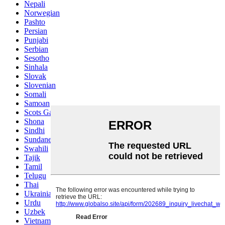
Nepali
Norwegian
Pashto
Persian
Punjabi
Serbian
Sesotho
Sinhala
Slovak
Slovenian
Somali
Samoan
Scots Gaelic
Shona
Sindhi
Sundanese
Swahili
Tajik
Tamil
Telugu
Thai
Ukrainian
Urdu
Uzbek
Vietnamese