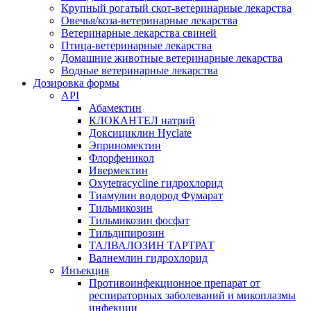
Крупный рогатый скот-ветеринарные лекарства
Овечья/коза-ветеринарные лекарства
Ветеринарные лекарства свиней
Птица-ветеринарные лекарства
Домашние животные ветеринарные лекарства
Водные ветеринарные лекарства
Дозировка формы
API
Абамектин
КЛОКАНТЕЛ натрий
Доксициклин Hyclate
Эприномектин
Флорфеникол
Ивермектин
Oxytetracycline гидрохлорид
Тиамулин водород Фумарат
Тильмикозин
Тильмикозин фосфат
Тильдипирозин
ТАЛВАЛОЗИН ТАРТРАТ
Валнемлин гидрохлорид
Инъекция
Противоинфекционное препарат от
респираторных заболеваний и микоплазмы
инфекции