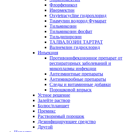
Флорфеникол
Ивермектин
Oxytetracycline гидрохлорид
Тиамулин водород Фумарат
Тильмикозин
Тильмикозин фосфат
Тильдипирозин
ТАЛВАЛОЗИН ТАРТРАТ
Валнемлин гидрохлорид
Инъекция
Противоинфекционное препарат от
респираторных заболеваний и
микоплазмы инфекции
Антелминтные препараты
Антимикробные препараты
Следы и витаминные добавки
Порошковой впрыск
Устное решение
Залейте раствор
Болюс/планшет
Премикс
Растворимый порошок
Дезинфицирующее средство
Другой