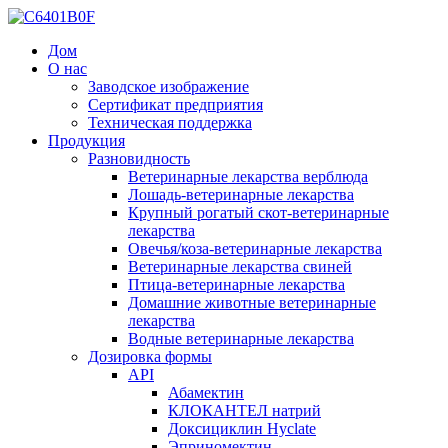
Дом
О нас
Заводское изображение
Сертификат предприятия
Техническая поддержка
Продукция
Разновидность
Ветеринарные лекарства верблюда
Лошадь-ветеринарные лекарства
Крупный рогатый скот-ветеринарные
лекарства
Овечья/коза-ветеринарные лекарства
Ветеринарные лекарства свиней
Птица-ветеринарные лекарства
Домашние животные ветеринарные
лекарства
Водные ветеринарные лекарства
Дозировка формы
API
Абамектин
КЛОКАНТЕЛ натрий
Доксициклин Hyclate
Эприномектин