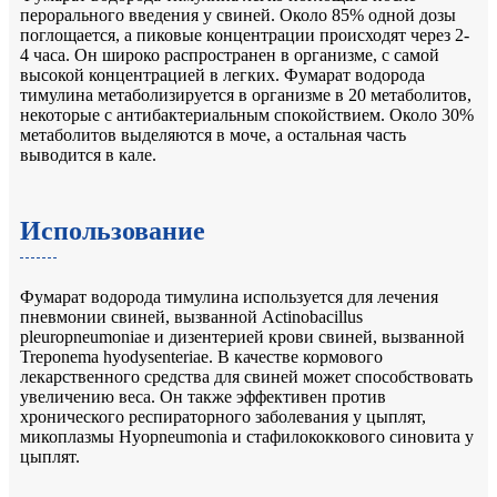
перорального введения у свиней. Около 85% одной дозы
поглощается, а пиковые концентрации происходят через 2-
4 часа. Он широко распространен в организме, с самой
высокой концентрацией в легких. Фумарат водорода
тимулина метаболизируется в организме в 20 метаболитов,
некоторые с антибактериальным спокойствием. Около 30%
метаболитов выделяются в моче, а остальная часть
выводится в кале.
Использование
Фумарат водорода тимулина используется для лечения
пневмонии свиней, вызванной Actinobacillus
pleuropneumoniae и дизентерией крови свиней, вызванной
Treponema hyodysenteriae. В качестве кормового
лекарственного средства для свиней может способствовать
увеличению веса. Он также эффективен против
хронического респираторного заболевания у цыплят,
микоплазмы Hyopneumonia и стафилококкового синовита у
цыплят.