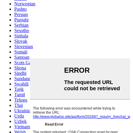
Norwegian
Pashto
Persian
Punjabi
Serbian
Sesotho
Sinhala
Slovak
Slovenian
Somali
Samoan
Scots Gaelic
Shona
Sindhi
Sundanese
Swahili
Tajik
Tamil
Telugu
Thai
Ukrainian
Urdu
Uzbek
Vietnamese
Welsh