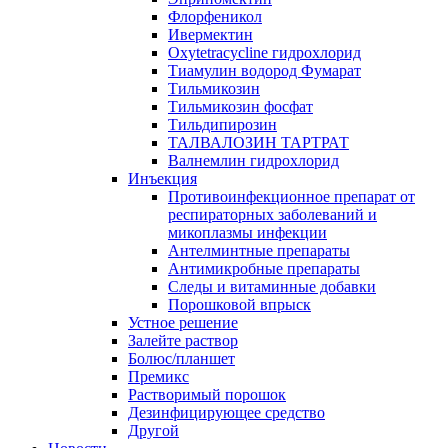
Флорфеникол
Ивермектин
Oxytetracycline гидрохлорид
Тиамулин водород Фумарат
Тильмикозин
Тильмикозин фосфат
Тильдипирозин
ТАЛВАЛОЗИН ТАРТРАТ
Валнемлин гидрохлорид
Инъекция
Противоинфекционное препарат от
респираторных заболеваний и
микоплазмы инфекции
Антелминтные препараты
Антимикробные препараты
Следы и витаминные добавки
Порошковой впрыск
Устное решение
Залейте раствор
Болюс/планшет
Премикс
Растворимый порошок
Дезинфицирующее средство
Другой