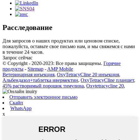
Расследование
Для запросов о наших продуктах или ценовом списке,
пожалуйста, оставьте свое письмо нам, и мы свяжемся с нами
в течение 24 часов.
Запрос сейчас
© Copyright - 2020-2023: Все права защищены.
Горячие
продукты
-
Sitemap
-
AMP Mobile
Ветеринарная инъекция
,
OxyTetracyCline 20 инъекция
,
Альбендазол+таблетка ивермектин
,
OxyTetracyCline планшет
,
45% растворимый порошок тимулина
,
Oxytetracycline 20
,
Отправить электронное письмо
Скайп
WhatsApp
x