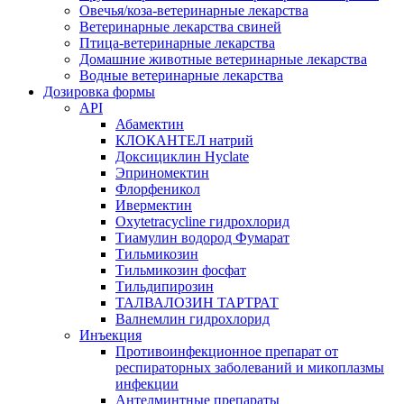
Овечья/коза-ветеринарные лекарства
Ветеринарные лекарства свиней
Птица-ветеринарные лекарства
Домашние животные ветеринарные лекарства
Водные ветеринарные лекарства
Дозировка формы
API
Абамектин
КЛОКАНТЕЛ натрий
Доксициклин Hyclate
Эприномектин
Флорфеникол
Ивермектин
Oxytetracycline гидрохлорид
Тиамулин водород Фумарат
Тильмикозин
Тильмикозин фосфат
Тильдипирозин
ТАЛВАЛОЗИН ТАРТРАТ
Валнемлин гидрохлорид
Инъекция
Противоинфекционное препарат от
респираторных заболеваний и микоплазмы
инфекции
Антелминтные препараты