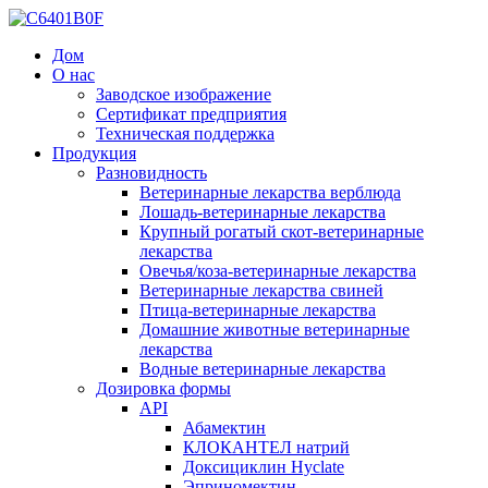
Дом
О нас
Заводское изображение
Сертификат предприятия
Техническая поддержка
Продукция
Разновидность
Ветеринарные лекарства верблюда
Лошадь-ветеринарные лекарства
Крупный рогатый скот-ветеринарные
лекарства
Овечья/коза-ветеринарные лекарства
Ветеринарные лекарства свиней
Птица-ветеринарные лекарства
Домашние животные ветеринарные
лекарства
Водные ветеринарные лекарства
Дозировка формы
API
Абамектин
КЛОКАНТЕЛ натрий
Доксициклин Hyclate
Эприномектин