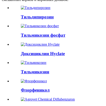
Тильдипирозин
Тильмикозин фосфат
Доксициклин Hyclate
Тильмикозин
Флорфеникол