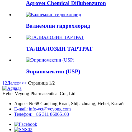
Agrovet Chemical Diflubenzuron
Валнемлин гидрохлорид
ТАЛВАЛОЗИН ТАРТРАТ
Эприномектин (USP)
1
2
Далее>
>>
Страница 1/2
Hebei Veyong Pharmaceutical Co., Ltd.
Адрес: № 68 Ganjiang Road, Shijiazhuang, Hebei, Китай
E-mail: info-vet@veyong.com
Телефон: +86 311 86065103