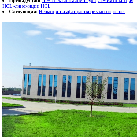
Предыдущий:
10% спектиномицин сульфат+5% инъекция
HCL -линомицин HCL
Следующий:
Неомицин -сафат растворимый порошок