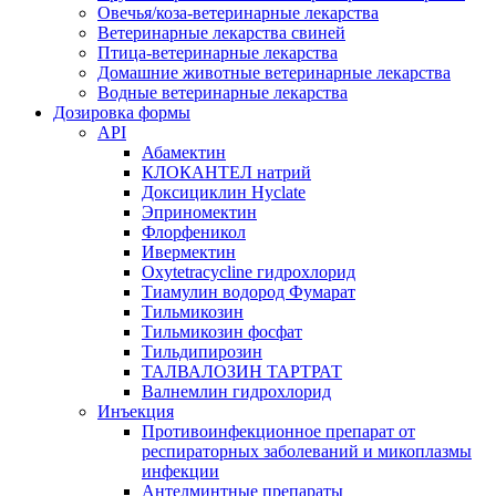
Овечья/коза-ветеринарные лекарства
Ветеринарные лекарства свиней
Птица-ветеринарные лекарства
Домашние животные ветеринарные лекарства
Водные ветеринарные лекарства
Дозировка формы
API
Абамектин
КЛОКАНТЕЛ натрий
Доксициклин Hyclate
Эприномектин
Флорфеникол
Ивермектин
Oxytetracycline гидрохлорид
Тиамулин водород Фумарат
Тильмикозин
Тильмикозин фосфат
Тильдипирозин
ТАЛВАЛОЗИН ТАРТРАТ
Валнемлин гидрохлорид
Инъекция
Противоинфекционное препарат от
респираторных заболеваний и микоплазмы
инфекции
Антелминтные препараты