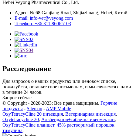
Hebei Veyong Pharmaceutical Co., Ltd.
Адрес: № 68 Ganjiang Road, Shijiazhuang, Hebei, Китай
E-mail: info-vet@veyong.com
Телефон: +86 311 86065103
Расследование
Для запросов о наших продуктах или ценовом списке,
пожалуйста, оставьте свое письмо нам, и мы свяжемся с нами
в течение 24 часов.
Запрос сейчас
© Copyright - 2020-2023: Все права защищены.
Горячие
продукты
-
Sitemap
-
AMP Mobile
OxyTetracyCline 20 инъекция
,
Ветеринарная инъекция
,
Oxytetracycline 20
,
Альбендазол+таблетка ивермектин
,
OxyTetracyCline планшет
,
45% растворимый порошок
тимулина
,