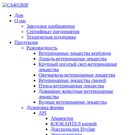
Дом
О нас
Заводское изображение
Сертификат предприятия
Техническая поддержка
Продукция
Разновидность
Ветеринарные лекарства верблюда
Лошадь-ветеринарные лекарства
Крупный рогатый скот-ветеринарные
лекарства
Овечья/коза-ветеринарные лекарства
Ветеринарные лекарства свиней
Птица-ветеринарные лекарства
Домашние животные ветеринарные
лекарства
Водные ветеринарные лекарства
Дозировка формы
API
Абамектин
КЛОКАНТЕЛ натрий
Доксициклин Hyclate
Эприномектин