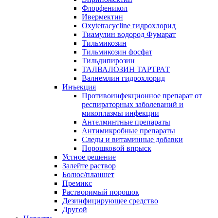
Флорфеникол
Ивермектин
Oxytetracycline гидрохлорид
Тиамулин водород Фумарат
Тильмикозин
Тильмикозин фосфат
Тильдипирозин
ТАЛВАЛОЗИН ТАРТРАТ
Валнемлин гидрохлорид
Инъекция
Противоинфекционное препарат от
респираторных заболеваний и
микоплазмы инфекции
Антелминтные препараты
Антимикробные препараты
Следы и витаминные добавки
Порошковой впрыск
Устное решение
Залейте раствор
Болюс/планшет
Премикс
Растворимый порошок
Дезинфицирующее средство
Другой