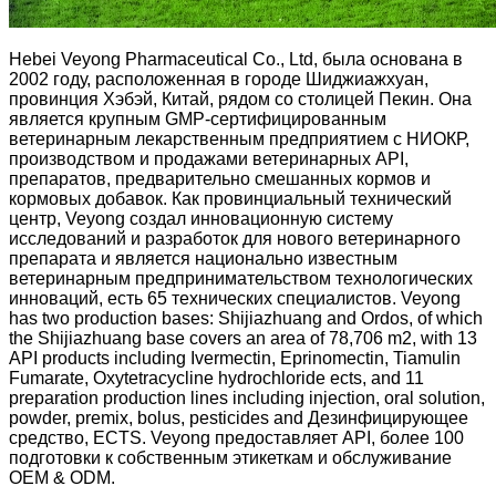
Hebei Veyong Pharmaceutical Co., Ltd, была основана в
2002 году, расположенная в городе Шиджиажхуан,
провинция Хэбэй, Китай, рядом со столицей Пекин. Она
является крупным GMP-сертифицированным
ветеринарным лекарственным предприятием с НИОКР,
производством и продажами ветеринарных API,
препаратов, предварительно смешанных кормов и
кормовых добавок. Как провинциальный технический
центр, Veyong создал инновационную систему
исследований и разработок для нового ветеринарного
препарата и является национально известным
ветеринарным предпринимательством технологических
инноваций, есть 65 технических специалистов. Veyong
has two production bases: Shijiazhuang and Ordos, of which
the Shijiazhuang base covers an area of ​​78,706 m2, with 13
API products including Ivermectin, Eprinomectin, Tiamulin
Fumarate, Oxytetracycline hydrochloride ects, and 11
preparation production lines including injection, oral solution,
powder, premix, bolus, pesticides and Дезинфицирующее
средство, ECTS. Veyong предоставляет API, более 100
подготовки к собственным этикеткам и обслуживание
OEM & ODM.