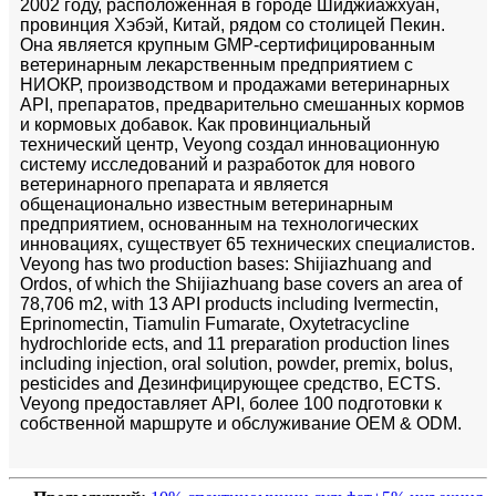
2002 году, расположенная в городе Шиджиажхуан,
провинция Хэбэй, Китай, рядом со столицей Пекин.
Она является крупным GMP-сертифицированным
ветеринарным лекарственным предприятием с
НИОКР, производством и продажами ветеринарных
API, препаратов, предварительно смешанных кормов
и кормовых добавок. Как провинциальный
технический центр, Veyong создал инновационную
систему исследований и разработок для нового
ветеринарного препарата и является
общенационально известным ветеринарным
предприятием, основанным на технологических
инновациях, существует 65 технических специалистов.
Veyong has two production bases: Shijiazhuang and
Ordos, of which the Shijiazhuang base covers an area of ​​
78,706 m2, with 13 API products including Ivermectin,
Eprinomectin, Tiamulin Fumarate, Oxytetracycline
hydrochloride ects, and 11 preparation production lines
including injection, oral solution, powder, premix, bolus,
pesticides and Дезинфицирующее средство, ECTS.
Veyong предоставляет API, более 100 подготовки к
собственной маршруте и обслуживание OEM & ODM.