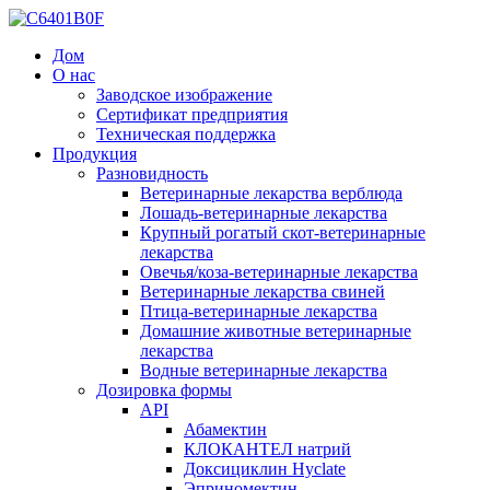
Дом
О нас
Заводское изображение
Сертификат предприятия
Техническая поддержка
Продукция
Разновидность
Ветеринарные лекарства верблюда
Лошадь-ветеринарные лекарства
Крупный рогатый скот-ветеринарные
лекарства
Овечья/коза-ветеринарные лекарства
Ветеринарные лекарства свиней
Птица-ветеринарные лекарства
Домашние животные ветеринарные
лекарства
Водные ветеринарные лекарства
Дозировка формы
API
Абамектин
КЛОКАНТЕЛ натрий
Доксициклин Hyclate
Эприномектин