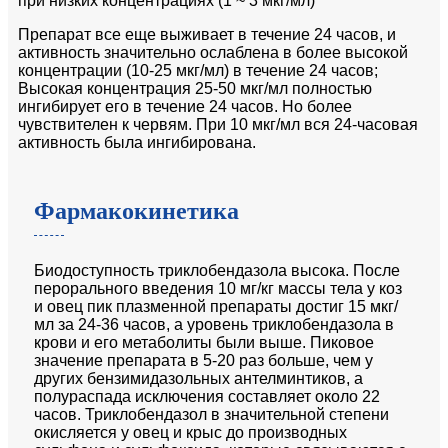
при низких концентрациях (1 ~ 3 мкг/мл)
Препарат все еще выживает в течение 24 часов, и
активность значительно ослаблена в более высокой
концентрации (10-25 мкг/мл) в течение 24 часов;
Высокая концентрация 25-50 мкг/мл полностью
ингибирует его в течение 24 часов. Но более
чувствителен к червям. При 10 мкг/мл вся 24-часовая
активность была ингибирована.
Фармакокинетика
Биодоступность триклобендазола высока. После
перорального введения 10 мг/кг массы тела у коз
и овец пик плазменной препараты достиг 15 мкг/
мл за 24-36 часов, а уровень триклобендазола в
крови и его метаболиты были выше. Пиковое
значение препарата в 5-20 раз больше, чем у
других бензимидазольных антелминтиков, а
полураспада исключения составляет около 22
часов. Триклобендазол в значительной степени
окисляется у овец и крыс до производных