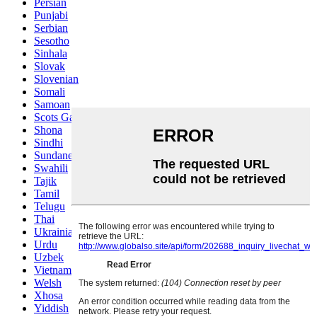
Persian
Punjabi
Serbian
Sesotho
Sinhala
Slovak
Slovenian
Somali
Samoan
Scots Gaelic
Shona
Sindhi
Sundanese
Swahili
Tajik
Tamil
Telugu
Thai
Ukrainian
Urdu
Uzbek
Vietnamese
Welsh
Xhosa
Yiddish