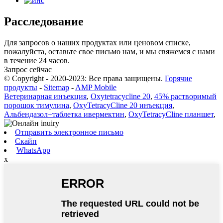
Расследование
Для запросов о наших продуктах или ценовом списке,
пожалуйста, оставьте свое письмо нам, и мы свяжемся с нами
в течение 24 часов.
Запрос сейчас
© Copyright - 2020-2023: Все права защищены.
Горячие
продукты
-
Sitemap
-
AMP Mobile
Ветеринарная инъекция
,
Oxytetracycline 20
,
45% растворимый
порошок тимулина
,
OxyTetracyCline 20 инъекция
,
Альбендазол+таблетка ивермектин
,
OxyTetracyCline планшет
,
Отправить электронное письмо
Скайп
WhatsApp
x