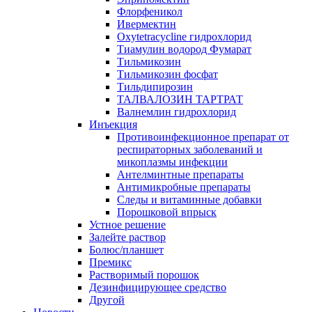
Флорфеникол
Ивермектин
Oxytetracycline гидрохлорид
Тиамулин водород Фумарат
Тильмикозин
Тильмикозин фосфат
Тильдипирозин
ТАЛВАЛОЗИН ТАРТРАТ
Валнемлин гидрохлорид
Инъекция
Противоинфекционное препарат от
респираторных заболеваний и
микоплазмы инфекции
Антелминтные препараты
Антимикробные препараты
Следы и витаминные добавки
Порошковой впрыск
Устное решение
Залейте раствор
Болюс/планшет
Премикс
Растворимый порошок
Дезинфицирующее средство
Другой