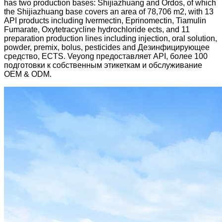
has two production bases: Shijiazhuang and Ordos, of which
the Shijiazhuang base covers an area of ​​78,706 m2, with 13
API products including Ivermectin, Eprinomectin, Tiamulin
Fumarate, Oxytetracycline hydrochloride ects, and 11
preparation production lines including injection, oral solution,
powder, premix, bolus, pesticides and Дезинфицирующее
средство, ECTS. Veyong предоставляет API, более 100
подготовки к собственным этикеткам и обслуживание
OEM & ODM.