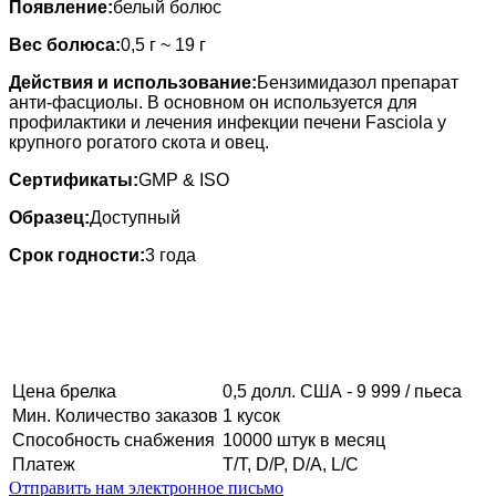
Появление:
белый болюс
Вес болюса:
0,5 г ~ 19 г
Действия и использование
:
Бензимидазол препарат
анти-фасциолы. В основном он используется для
профилактики и лечения инфекции печени Fasciola у
крупного рогатого скота и овец.
Сертификаты:
GMP & ISO
Образец:
Доступный
Срок годности:
3 года
Цена брелка
0,5 долл. США - 9 999 / пьеса
Мин. Количество заказов
1 кусок
Способность снабжения
10000 штук в месяц
Платеж
T/T, D/P, D/A, L/C
Отправить нам электронное письмо