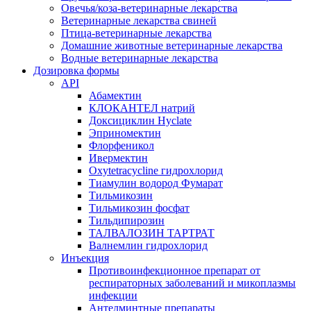
Овечья/коза-ветеринарные лекарства
Ветеринарные лекарства свиней
Птица-ветеринарные лекарства
Домашние животные ветеринарные лекарства
Водные ветеринарные лекарства
Дозировка формы
API
Абамектин
КЛОКАНТЕЛ натрий
Доксициклин Hyclate
Эприномектин
Флорфеникол
Ивермектин
Oxytetracycline гидрохлорид
Тиамулин водород Фумарат
Тильмикозин
Тильмикозин фосфат
Тильдипирозин
ТАЛВАЛОЗИН ТАРТРАТ
Валнемлин гидрохлорид
Инъекция
Противоинфекционное препарат от
респираторных заболеваний и микоплазмы
инфекции
Антелминтные препараты