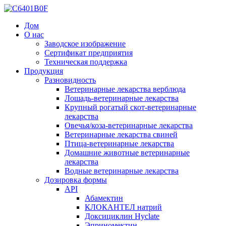
Дом
О нас
Заводское изображение
Сертификат предприятия
Техническая поддержка
Продукция
Разновидность
Ветеринарные лекарства верблюда
Лошадь-ветеринарные лекарства
Крупный рогатый скот-ветеринарные
лекарства
Овечья/коза-ветеринарные лекарства
Ветеринарные лекарства свиней
Птица-ветеринарные лекарства
Домашние животные ветеринарные
лекарства
Водные ветеринарные лекарства
Дозировка формы
API
Абамектин
КЛОКАНТЕЛ натрий
Доксициклин Hyclate
Эприномектин