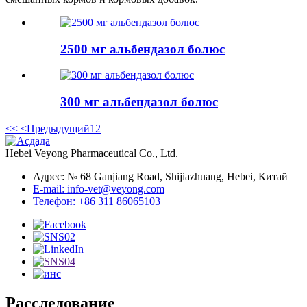
2500 мг альбендазол болюс
300 мг альбендазол болюс
<<
<Предыдущий
1
2
Hebei Veyong Pharmaceutical Co., Ltd.
Адрес: № 68 Ganjiang Road, Shijiazhuang, Hebei, Китай
E-mail: info-vet@veyong.com
Телефон: +86 311 86065103
Расследование