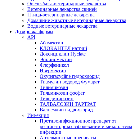
Овечья/коза-ветеринарные лекарства
Ветеринарные лекарства свиней
Птица-ветеринарные лекарства
Домашние животные ветеринарные лекарства
Водные ветеринарные лекарства
Дозировка формы
API
Абамектин
КЛОКАНТЕЛ натрий
Доксициклин Hyclate
Эприномектин
Флорфеникол
Ивермектин
Oxytetracycline гидрохлорид
Тиамулин водород Фумарат
Тильмикозин
Тильмикозин фосфат
Тильдипирозин
ТАЛВАЛОЗИН ТАРТРАТ
Валнемлин гидрохлорид
Инъекция
Противоинфекционное препарат от
респираторных заболеваний и микоплазмы
инфекции
Антелминтные препараты