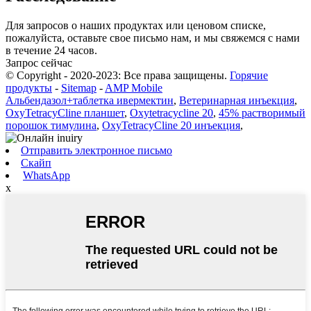
Для запросов о наших продуктах или ценовом списке,
пожалуйста, оставьте свое письмо нам, и мы свяжемся с нами
в течение 24 часов.
Запрос сейчас
© Copyright - 2020-2023: Все права защищены.
Горячие
продукты
-
Sitemap
-
AMP Mobile
Альбендазол+таблетка ивермектин
,
Ветеринарная инъекция
,
OxyTetracyCline планшет
,
Oxytetracycline 20
,
45% растворимый
порошок тимулина
,
OxyTetracyCline 20 инъекция
,
Отправить электронное письмо
Скайп
WhatsApp
x