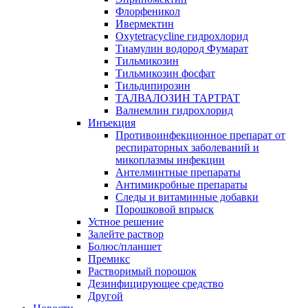
Флорфеникол
Ивермектин
Oxytetracycline гидрохлорид
Тиамулин водород Фумарат
Тильмикозин
Тильмикозин фосфат
Тильдипирозин
ТАЛВАЛОЗИН ТАРТРАТ
Валнемлин гидрохлорид
Инъекция
Противоинфекционное препарат от
респираторных заболеваний и
микоплазмы инфекции
Антелминтные препараты
Антимикробные препараты
Следы и витаминные добавки
Порошковой впрыск
Устное решение
Залейте раствор
Болюс/планшет
Премикс
Растворимый порошок
Дезинфицирующее средство
Другой