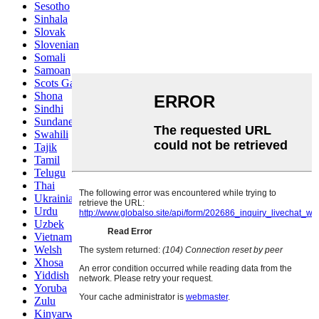
Sesotho
Sinhala
Slovak
Slovenian
Somali
Samoan
Scots Gaelic
Shona
Sindhi
Sundanese
Swahili
Tajik
Tamil
Telugu
Thai
Ukrainian
Urdu
Uzbek
Vietnamese
Welsh
Xhosa
Yiddish
Yoruba
Zulu
Kinyarwanda